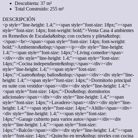
Descubierta: 37 m²
Total Construido: 255 m²
DESCRIPCIÓN
<p style="line-height: 1.4;"><span style="font-size: 18px;"><span
style="font-size: 14px; font-weight: bold;">Venta Casa 4 ambientes
en Remedios de Escalada&nbsp; con cochera y pileta&nbsp;
</span><br></span><span style="font-size: 14px; font-weight:
bold;">Ambientes&nbsp;</span></p><div style="line-height:
1.4;"><span style="font-size: 14px;">Living comedor</span>
</div><div style="line-height: 1.4;"><span style="font-size:
14px;">Cocina independiente&nbsp;</span></div><div
style="line-height: 1.4;"><span style="font-size:
14px;">Cuatro&nbsp; baños&nbsp;</span></div><div style="line-
height: 1.4;"><span style="font-size: 14px;">Dormitorio principal
en suite con vestidor</span></div><div style="line-height: 1.4;">
<span style="font-size: 14px;">Dos&nbsp; dormitorios
adicionales</span></div><div style="line-height: 1.4;"><span
style="font-size: 14px;">Lavadero</span></div><div style="line-
height: 1.4;"><span style="font-size: 14px;">Altillo</span></div>
<div style="line-height: 1.4;"><span style="font-size:
14px;">Garage cubierto para varios autos</span></div><div
style="line-height: 1.4;"><span style="font-size:
14px;">Balcón</span></div><div style="line-height: 1.4;"><span
style="font-size: 14px;">Quincho en tres&nbsp; niveles con cocina