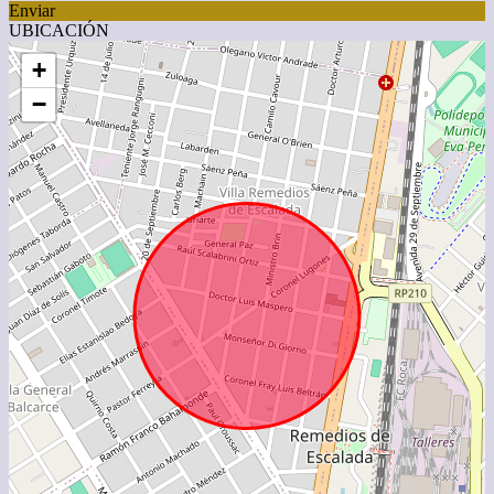
Enviar
UBICACIÓN
+
−