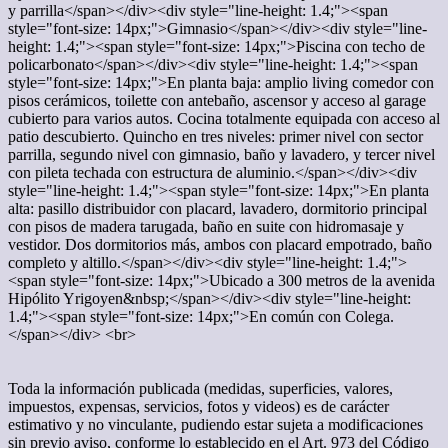
y parrilla</span></div><div style="line-height: 1.4;"><span
style="font-size: 14px;">Gimnasio</span></div><div style="line-
height: 1.4;"><span style="font-size: 14px;">Piscina con techo de
policarbonato</span></div><div style="line-height: 1.4;"><span
style="font-size: 14px;">En planta baja: amplio living comedor con
pisos cerámicos, toilette con antebaño, ascensor y acceso al garage
cubierto para varios autos. Cocina totalmente equipada con acceso al
patio descubierto. Quincho en tres niveles: primer nivel con sector
parrilla, segundo nivel con gimnasio, baño y lavadero, y tercer nivel
con pileta techada con estructura de aluminio.</span></div><div
style="line-height: 1.4;"><span style="font-size: 14px;">En planta
alta: pasillo distribuidor con placard, lavadero, dormitorio principal
con pisos de madera tarugada, baño en suite con hidromasaje y
vestidor. Dos dormitorios más, ambos con placard empotrado, baño
completo y altillo.</span></div><div style="line-height: 1.4;">
<span style="font-size: 14px;">Ubicado a 300 metros de la avenida
Hipólito Yrigoyen&nbsp;</span></div><div style="line-height:
1.4;"><span style="font-size: 14px;">En común con Colega.
</span></div> <br>
Toda la información publicada (medidas, superficies, valores,
impuestos, expensas, servicios, fotos y videos) es de carácter
estimativo y no vinculante, pudiendo estar sujeta a modificaciones
sin previo aviso, conforme lo establecido en el Art. 973 del Código