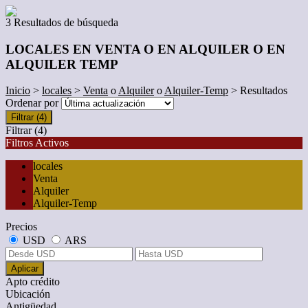
3 Resultados de búsqueda
LOCALES EN VENTA O EN ALQUILER O EN
ALQUILER TEMP
Inicio
>
locales
>
Venta
o
Alquiler
o
Alquiler-Temp
> Resultados
Ordenar por
Filtrar
(4)
Filtrar
(4)
Filtros Activos
locales
Venta
Alquiler
Alquiler-Temp
Precios
USD
ARS
Aplicar
Apto crédito
Ubicación
Antigüedad