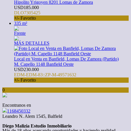
Hipolito Yrigoyen 8201 Lomas de Zamora
USD185.000
DLO7305425
+/- Favorito
335 m²
Frente
MÁS DETALLES
Local en Venta en Banfield, Lomas De Zamora (Partido)
M. Capello 1148 Banfield Oeste
USD230.000
EDM-EDM-83::ZP-M-49571632
+/- Favorito
0
Encontranos en
1168450332
Leandro N. Alem 1545, Balfield
Diego Malizia Estudio Inmobiliario
Más de 18 años acercando oportunidades y haciendo realidad