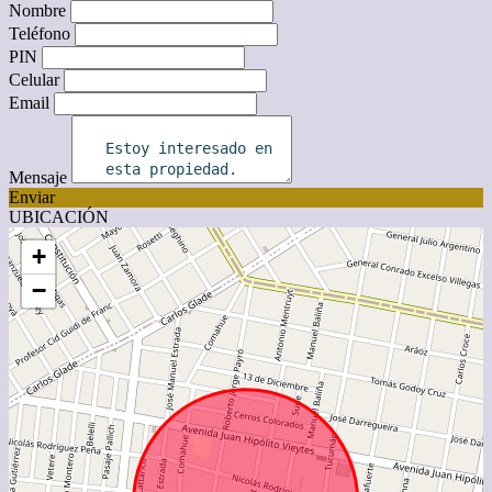
Nombre
Teléfono
PIN
Celular
Email
Mensaje
Enviar
UBICACIÓN
+
−