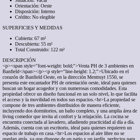
Situación: Vacía
Orientación: Oeste
Disposición: Interno
Crédito: No elegible
SUPERFICIES Y MEDIDAS
Cubierta: 67 m²
Descubierta: 55 m²
Total Construido: 122 m²
DESCRIPCIÓN
<p><span style="font-weight: bold;">Venta PH de 3 ambientes en
Banfield</span></p><p style="line-height: 1.2;">Ubicado en el
corazón de Banfield Oeste, en la dirección Mentruyt 1550, se
presenta este encantador PH de orientación oeste, ideal para quienes
buscan un hogar acogedor y con numerosas comodidades. Esta
propiedad ofrece un diseño funcional en un solo nivel, lo que facilita
el acceso y la movilidad en todos sus espacios.<br>La propiedad se
compone de tres ambientes distribuidos de manera eficiente,
incluyendo dos dormitorios, un baño completo, y una amplia área de
living comedor que invita al confort y la relajación. La cocina se
encuentra conectada al lavadero, añadiendo practicidad al día a día.
Además, cuenta con un escritorio, ideal para quienes requieren un
espacio de trabajo en casa.<br>Los espacios al aire libre no se
quedan atrás, ya que dispone de un patio y un jardín, perfectos para