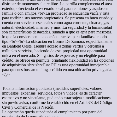
disfrutar de momentos al aire libre. La parrilla complementa el área
exterior, ofreciendo el escenario ideal para reuniones y asados en
familia o con amigos.<br>La propiedad se encuentra vacía y lista
para recibir a sus nuevos propietarios. Se presenta en buen estado y
cuenta con servicios esenciales como agua corriente, cloacas, gas
natural, electricidad, internet, y más. La seguridad y la luminosidad
son características destacadas, sumado a que es apta para mascotas,
lo que la convierte en una opción atractiva para familias de todo
tipo.<br><br>La ubicación en Lomas De Zamora, específicamente
en Banfield Oeste, asegura acceso a zonas verdes y cercanía a
múltiples servicios, haciendo de esta propiedad una oportunidad
única en el mercado. Sin gastos de expensas y no elegible para
crédito, se ofrece en permuta, brindando flexibilidad en las opciones
de adquisición.<br><br>Este PH es una oportunidad inmejorable
para quienes buscan un hogar cálido en una ubicación privilegiada.
</p>
Toda la información publicada (medidas, superficies, valores,
impuestos, expensas, servicios, fotos y videos) es de carácter
estimativo y no vinculante, pudiendo estar sujeta a modificaciones
sin previo aviso, conforme lo establecido en el Art. 973 del Código
Civil y Comercial de la Nación.
La operación queda supeditada al cumplimiento por parte del
propietario de la normativa vigente.