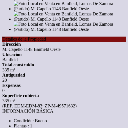
Detalles de la Propiedad
Dirección
M. Capello 1148 Banfield Oeste
Ubicación
Banfield
Total construido
335 m²
Antiguedad
20
Expensas
0
Superficie cubierta
335 m²
(REF. EDM-EDM-83::ZP-M-49571632)
INFORMACIÓN BÁSICA
Condición: Bueno
Plantas : 1