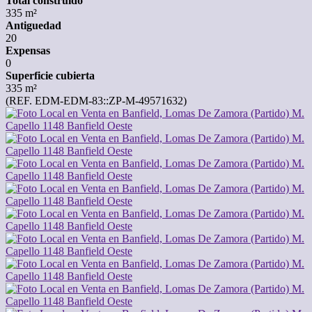
Total construido
335 m²
Antiguedad
20
Expensas
0
Superficie cubierta
335 m²
(REF. EDM-EDM-83::ZP-M-49571632)