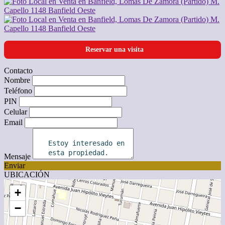
Reservar una visita
Contacto
Nombre
Teléfono
PIN
Celular
Email
Mensaje
Enviar
UBICACIÓN
+
−