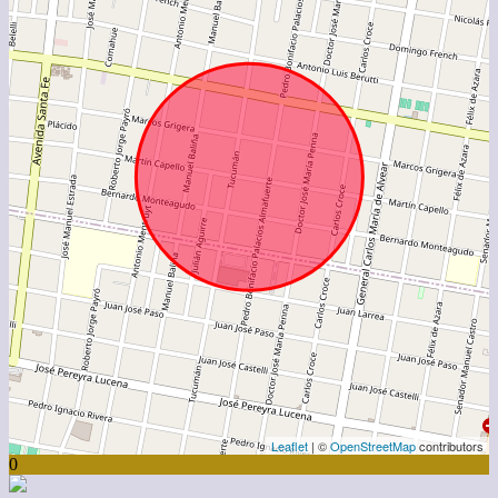
Leaflet
| ©
OpenStreetMap
contributors
0