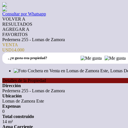
Consultar por Whatsapp
VOLVER A
RESULTADOS
AGREGAR A
FAVORITOS
Pedernera 255 - Lomas de Zamora
VENTA
USD14.000
,
¿te gusta esta propiedad?
Detalles de la Propiedad
Dirección
Pedernera 255 - Lomas de Zamora
Ubicación
Lomas de Zamora Este
Expensas
0
Total construido
14 m²
Agua Corriente