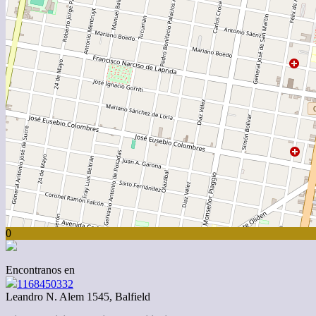
0
Encontranos en
1168450332
Leandro N. Alem 1545, Balfield