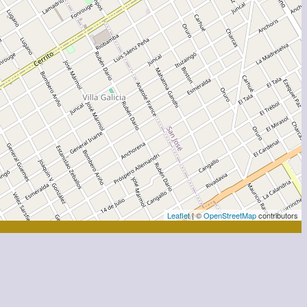
Leaflet
| ©
OpenStreetMap
contributors